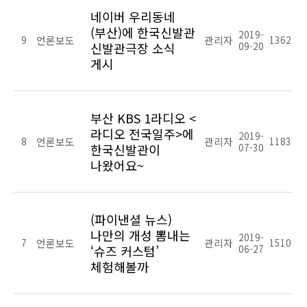
네이버 우리동네
(부산)에 한국신발관
2019-
9
언론보도
관리자
1362
신발관극장 소식
09-20
게시
부산 KBS 1라디오 <
라디오 전국일주>에
2019-
8
언론보도
관리자
1183
한국신발관이
07-30
나왔어요~
(파이낸셜 뉴스)
나만의 개성 뽐내는
2019-
7
언론보도
관리자
1510
‘슈즈 커스텀’
06-27
체험해볼까