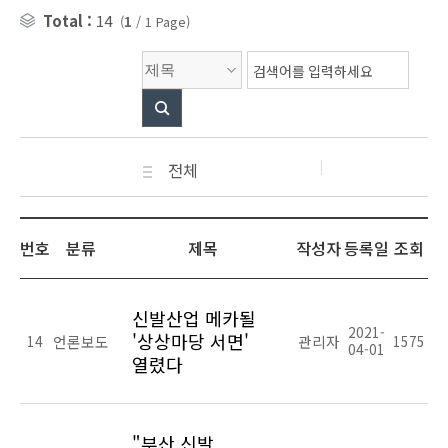
Total :
14
(
1
/
1
Page)
검색
전체
번호
분류
제목
작성자
등록일
조회
신발산업 메카될
2021-
'상상마당 서면'
14
언론보도
관리자
1575
04-01
열렸다
"부산 신발,