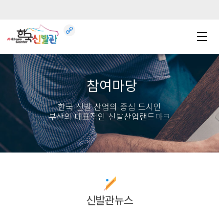
참여마당
한국 신발 산업의 중심 도시인
부산의 대표적인 신발산업랜드마크
신발관뉴스