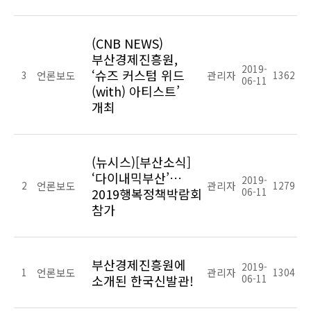
(CNB NEWS)
부산경제진흥원,
2019-
‘슈즈 커스텀 위드
3
언론보도
관리자
1362
06-11
(with) 아티스트’
개최
(뉴시스)[부산소식]
‘다이내믹부산’…
2019-
2
언론보도
관리자
1279
2019행복정책박람회
06-11
참가
부산경제진흥원에
2019-
1
언론보도
관리자
1304
소개된 한국신발관!
06-11