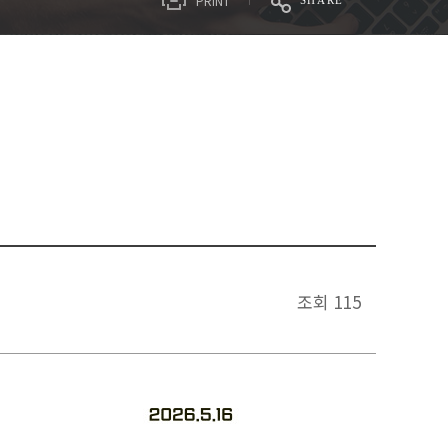
PRINT
SHARE
조회
115