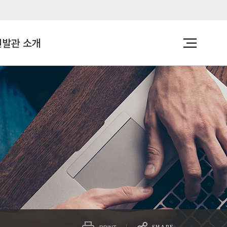
발관 소개
편의시설
VR 가상체험관
주요시설
임대안내