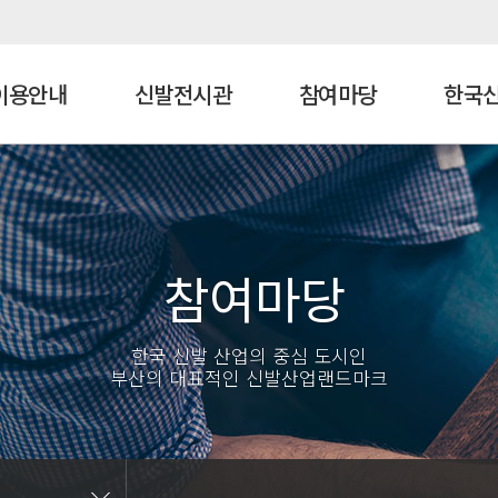
이용안내
신발전시관
참여마당
한국신
람안내
티홍보관
발관뉴스
말 및 설립목적
층별안내
신발역사관
관람후기
조직도
시는길
립비전 및 지원방향
기관상징(CI)/홍보문양(BI)
참여마당
발훈련센터
한국 신발 산업의 중심 도시인
센터안내
부산의 대표적인 신발산업랜드마크
비 및 시설