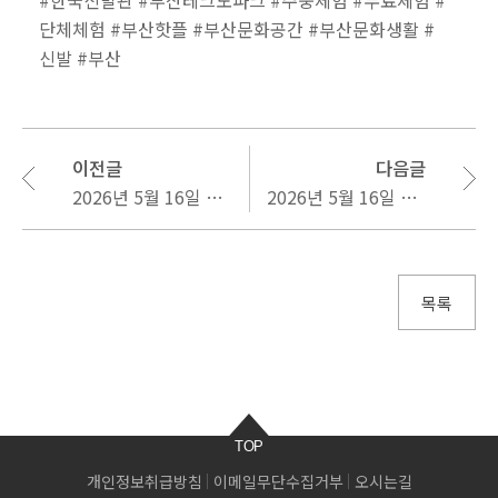
#한국신발관
#부산테크노파크
#주중체험
#무료체험
#
단체체험
#부산핫플
#부산문화공간
#부산문화생활
#
신발
#부산
이전글
다음글
2026년 5월 16일 주말체험프로그램 참여자 모집안내
2026년 5월 16일 주말체험프로그램 참여자 추가모집 안내
목록
TOP
개인정보취급방침
이메일무단수집거부
오시는길