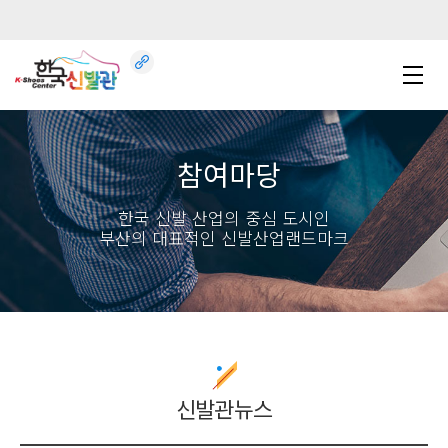
참여마당
한국 신발 산업의 중심 도시인
부산의 대표적인 신발산업랜드마크
신발관뉴스