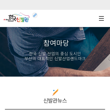
참여마당
한국 신발 산업의 중심 도시인
부산의 대표적인 신발산업랜드마크
신발관뉴스