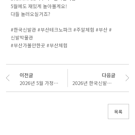
5월에도 재밌게 놀아볼게요!
다들 놀러오실거죠?
#한국신발관
#부산테크노파크
#주말체험
#부산
#
신발박물관
#부산가볼만한곳
#부산체험
이전글
다음글
2026년 5월 가정의달 휴관일 안내
2026년 한국신발관 주중체험프로그램 참여 단체/기관 모집안내
목록