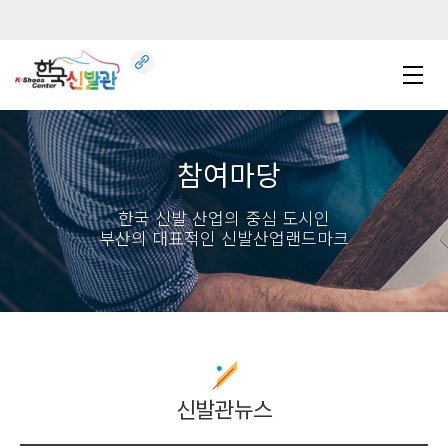
참여마당
한국 신발 산업의 중심 도시인
부산의 대표적인 신발산업랜드마크
신발관뉴스