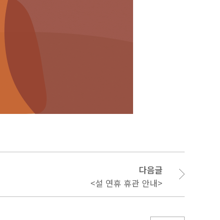
다음글
<설 연휴 휴관 안내>