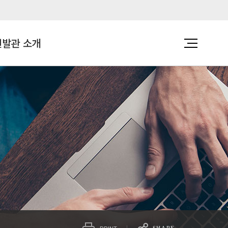
발관 소개
편의시설
VR 가상체험관
주요시설
임대안내