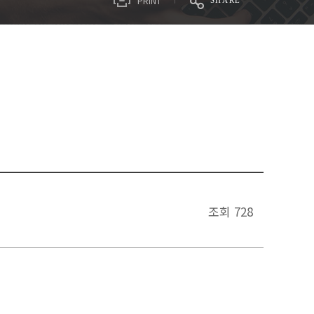
PRINT
SHARE
조회
728