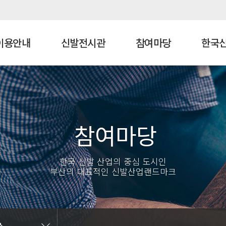
이용안내
신발전시관
참여마당
한국신
람안내
티홍보관
발관뉴스
말 및 설립목적
층별안내
신발역사관
관람후기
조직도
시는길
립비전 및 지원방향
기관상징(CI)/홍보문양(BI)
참여마당
발훈련센터
한국 신발 산업의 중심 도시인
센터안내
부산의 대표적인 신발산업랜드마크
비 및 시설
스