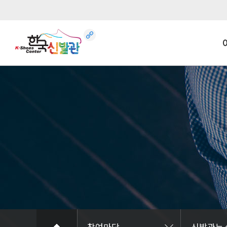
관
멀
신
인사
오
건
신
장
참여마당
신발관뉴